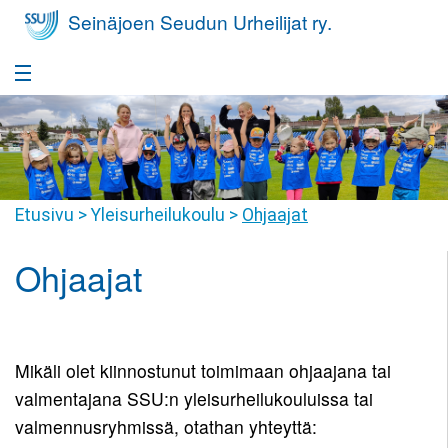
Seinäjoen Seudun Urheilijat ry.
Etusivu
Takaisin
Seura
Seura
Takaisin
Etusivu
>
Yleisurheilukoulu
>
Ohjaajat
Yleisurheilukoulu
Seurafaktat
Yleisurheilukoulu
Takaisin
Ohjaajat
Nuorisovalmennus
Hallitus
Harrastajan
Nuorisovalmennus
Takaisin
Huippu-urheilu
polku
Jäsenyys
Harrastajan
Huippu-
Takaisin
Yleisurheilukoulu
Kilpailutoiminta
Tiimit
polku
Mikäli olet kiinnostunut toimimaan ohjaajana tai
urheilu
Pikkumehiläiset
valmentajana SSU:n yleisurheilukouluissa tai
Kilpailutoiminta
Takaisin
Seuravaatteet
SSU
Seuraennätykset
Valmennusryhmät
valmennusryhmissä, otathan yhteyttä:
Yleisurheilukoulu
Juniorit
Joukkuevalinnat