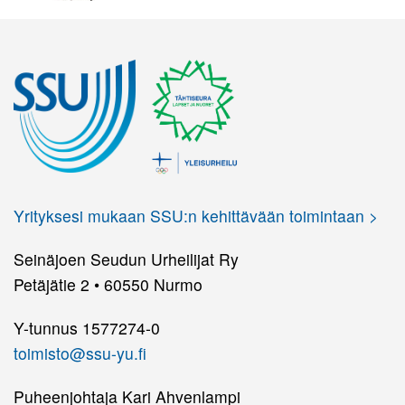
Yrityksesi mukaan SSU:n kehittävään toimintaan >
Seinäjoen Seudun Urheilijat Ry
Petäjätie 2 • 60550 Nurmo
Y-tunnus 1577274-0
toimisto@ssu-yu.fi
Puheenjohtaja Kari Ahvenlampi