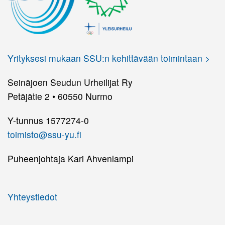
Yrityksesi mukaan SSU:n kehittävään toimintaan >
Seinäjoen Seudun Urheilijat Ry
Petäjätie 2 • 60550 Nurmo
Y-tunnus 1577274-0
toimisto@ssu-yu.fi
Puheenjohtaja Kari Ahvenlampi
Yhteystiedot