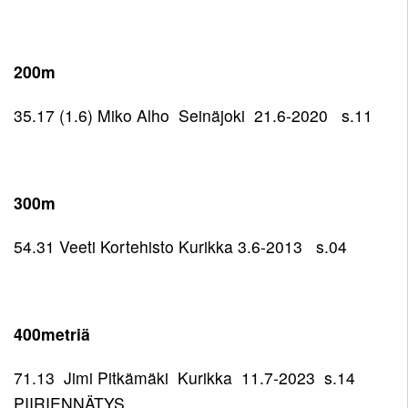
Pojat
12
Toiminnan
11
tarkoitus
Tytöt
200m
Pojat
11
Kirjaudu
10
35.17 (1.6) Miko Alho Seinäjoki 21.6-2020 s.11
Tytöt
Pojat
10
9
Tytöt
9
300m
54.31 Veeti Kortehisto Kurikka 3.6-2013 s.04
400metriä
71.13 Jimi Pitkämäki Kurikka 11.7-2023 s.14
PIIRIENNÄTYS