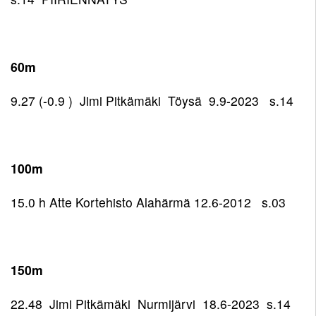
Seuraennätykset
Korvaamissäännöt
7-
Paraurheilu
Uutisarkisto
Pelisäännöt
10-
Kilpailulisenssi
Takaisin
Miehet
Eettinen
Urheiluakatemia
vuotiaat
Takaisin
Yhteystiedot
rahasto
Valmentajat
Ohjeita
Takaisin
Miehet
Naiset
ja
60m
Pelisäännöt
Yhteystiedot
kilpailijoille
Kunniakierros
ohjaajat
Takaisin
Yleinen
Naiset
Pojat
Ohjaajat
Ota
Stipendijärjestelmä
9.27 (-0.9 ) Jimi Pitkämäki Töysä 9.9-2023 s.14
Kuvagalleria
Takaisin
Miehet
Yleinen
Pojat
Tytöt
yhteyttä
22
Elisa
Naiset
Pojat
Tytöt
Monitoimihalli
Miehet
22
15
100m
Tytöt
19
Lomakkeet
Naiset
Pojat
15
15.0 h Atte Kortehisto Alahärmä 12.6-2012 s.03
Miehet
19
14
Kumppanuus
Tytöt
17
tekee
Naiset
Pojat
14
hyvää
17
13
Tytöt
150m
Yhteistyö
Pojat
13
UrheiluMehiläisen
12
22.48 Jimi Pitkämäki Nurmijärvi 18.6-2023 s.14
kanssa
Tytöt