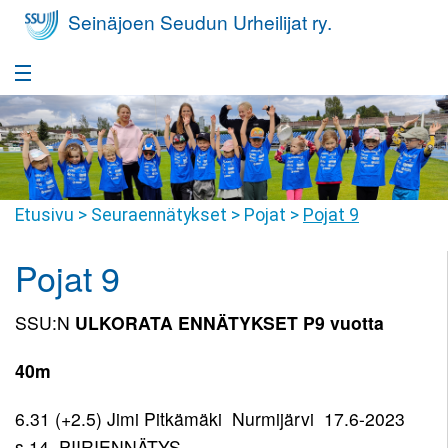
Seinäjoen Seudun Urheilijat ry.
Etusivu
Takaisin
Seura
Seura
Takaisin
Etusivu
>
Seuraennätykset
>
Pojat
>
Pojat 9
Yleisurheilukoulu
Seurafaktat
Yleisurheilukoulu
Takaisin
Pojat 9
Nuorisovalmennus
Hallitus
Harrastajan
Nuorisovalmennus
Takaisin
Huippu-urheilu
polku
SSU:N
ULKORATA ENNÄTYKSET P9 vuotta
Jäsenyys
Harrastajan
Huippu-
Takaisin
Yleisurheilukoulu
Kilpailutoiminta
Tiimit
polku
40m
urheilu
Pikkumehiläiset
Kilpailutoiminta
Takaisin
Seuravaatteet
SSU
Seuraennätykset
Valmennusryhmät
6.31 (+2.5) Jimi Pitkämäki Nurmijärvi 17.6-2023
Yleisurheilukoulu
Juniorit
Joukkuevalinnat
s.14 PIIRIENNÄTYS