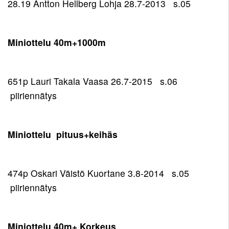
28.19 Antton Hellberg Lohja 28.7-2013 s.05
Miniottelu 40m+1000m
651p Lauri Takala Vaasa 26.7-2015 s.06
piiriennätys
Miniottelu pituus+keihäs
474p Oskari Väistö Kuortane 3.8-2014 s.05
piiriennätys
Miniottelu 40m+ Korkeus