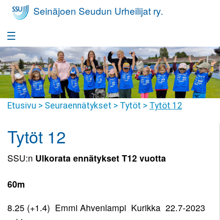
Seinäjoen Seudun Urheilijat ry.
Etusivu
Takaisin
Seura
Seura
Takaisin
Etusivu
>
Seuraennätykset
>
Tytöt
>
Tytöt 12
Yleisurheilukoulu
Seurafaktat
Yleisurheilukoulu
Takaisin
Tytöt 12
Nuorisovalmennus
Hallitus
Harrastajan
Nuorisovalmennus
Takaisin
Huippu-urheilu
polku
SSU:n
Ulkorata ennätykset T12 vuotta
Jäsenyys
Harrastajan
Huippu-
Takaisin
Yleisurheilukoulu
Kilpailutoiminta
Tiimit
polku
60m
urheilu
Pikkumehiläiset
Kilpailutoiminta
Takaisin
Seuravaatteet
SSU
Seuraennätykset
Valmennusryhmät
8.25 (+1.4) Emmi Ahvenlampi Kurikka 22.7-2023
Yleisurheilukoulu
Juniorit
Joukkuevalinnat