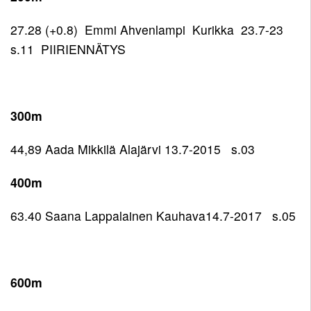
Pojat
12
Toiminnan
27.28 (+0.8) Emmi Ahvenlampi Kurikka 23.7-23
11
tarkoitus
Tytöt
s.11 PIIRIENNÄTYS
Pojat
11
Kirjaudu
10
Tytöt
Pojat
10
300m
9
Tytöt
44,89 Aada Mikkilä Alajärvi 13.7-2015 s.03
9
400m
63.40 Saana Lappalainen Kauhava14.7-2017 s.05
600m