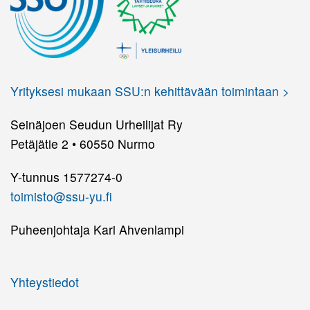
Yrityksesi mukaan SSU:n kehittävään toimintaan >
Seinäjoen Seudun Urheilijat Ry
Petäjätie 2 • 60550 Nurmo
Y-tunnus 1577274-0
toimisto@ssu-yu.fi
Puheenjohtaja Kari Ahvenlampi
Yhteystiedot