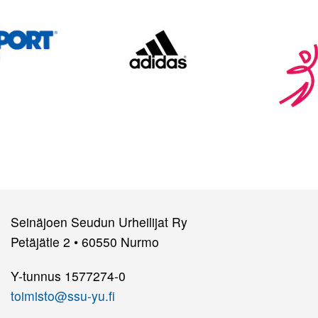
Seinäjoen Seudun Urheilijat Ry
Petäjätie 2 • 60550 Nurmo
Y-tunnus 1577274-0
toimisto@ssu-yu.fi