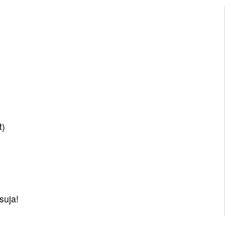
t)
suja!