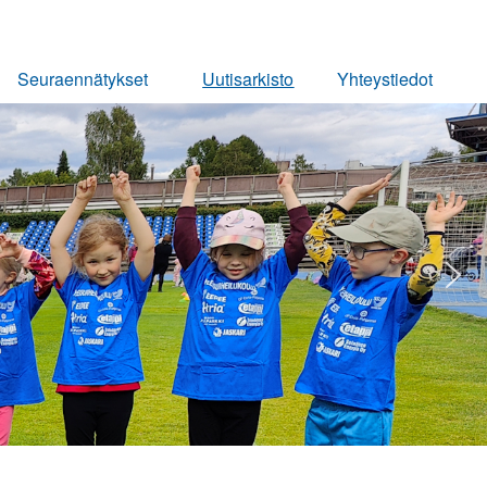
Seuraennätykset
Uutisarkisto
Yhteystiedot
Miehet
Ota yhteyttä
Naiset
Pojat
Tytöt