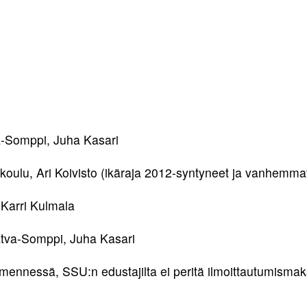
Pojat 9
Tytöt 10
Tytöt 9
a-Somppi, Juha Kasari
koulu, Ari Koivisto (ikäraja 2012-syntyneet ja vanhemma
 Karri Kulmala
atva-Somppi, Juha Kasari
 mennessä, SSU:n edustajilta ei peritä ilmoittautumismak