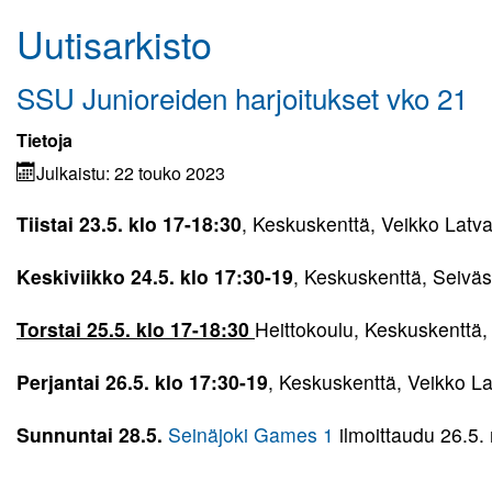
Uutisarkisto
Kuvagalleria
Elisa Monitoimihalli
SSU Junioreiden harjoitukset vko 21
Lomakkeet
Tietoja
Julkaistu: 22 touko 2023
Kumppanuus tekee hyvää
Tiistai 23.5. klo 17-18:30
, Keskuskenttä, Veikko Latv
Yhteistyö UrheiluMehiläisen kanssa
Keskiviikko 24.5. klo 17:30-19
, Keskuskenttä, Seiväs
Toiminnan tarkoitus
Torstai 25.5. klo 17-18:30
Heittokoulu, Keskuskenttä,
Kirjaudu
Perjantai 26.5. klo 17:30-19
, Keskuskenttä, Veikko L
Sunnuntai 28.5.
Seinäjoki Games 1
ilmoittaudu 26.5.