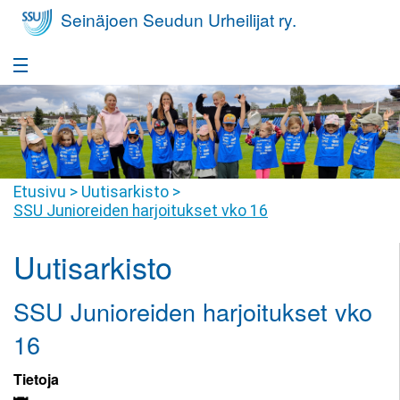
Seinäjoen Seudun Urheilijat ry.
Etusivu
Takaisin
Seura
Seura
Takaisin
Etusivu
>
Uutisarkisto
>
Yleisurheilukoulu
SSU Junioreiden harjoitukset vko 16
Seurafaktat
Yleisurheilukoulu
Takaisin
Nuorisovalmennus
Uutisarkisto
Hallitus
Harrastajan
Nuorisovalmennus
Takaisin
Huippu-urheilu
polku
Jäsenyys
SSU Junioreiden harjoitukset vko
Harrastajan
Huippu-
Takaisin
Yleisurheilukoulu
Kilpailutoiminta
Tiimit
polku
urheilu
16
Pikkumehiläiset
Kilpailutoiminta
Takaisin
Seuravaatteet
SSU
Seuraennätykset
Valmennusryhmät
Tietoja
Yleisurheilukoulu
Juniorit
Joukkuevalinnat