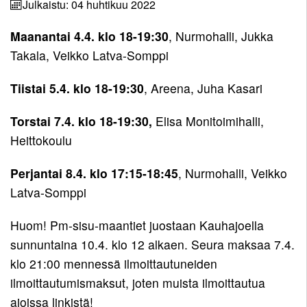
Seuraennätykset
Korvaamissäännöt
7-
Julkaistu: 04 huhtikuu 2022
Paraurheilu
Uutisarkisto
Pelisäännöt
10-
Kilpailulisenssi
Takaisin
Miehet
Eettinen
Maanantai 4.4. klo 18-19:30
, Nurmohalli, Jukka
Urheiluakatemia
vuotiaat
Takaisin
Yhteystiedot
rahasto
Valmentajat
Ohjeita
Takala, Veikko Latva-Somppi
Takaisin
Miehet
Naiset
ja
Pelisäännöt
Yhteystiedot
kilpailijoille
Kunniakierros
ohjaajat
Takaisin
Yleinen
Naiset
Pojat
Tiistai 5.4. klo 18-19:30
, Areena, Juha Kasari
Ohjaajat
Ota
Stipendijärjestelmä
Kuvagalleria
Takaisin
Miehet
Yleinen
Pojat
Tytöt
yhteyttä
Torstai 7.4. klo 18-19:30,
Elisa Monitoimihalli,
22
Elisa
Heittokoulu
Naiset
Pojat
Tytöt
Monitoimihalli
Miehet
22
15
Tytöt
Perjantai 8.4. klo 17:15-18:45
, Nurmohalli, Veikko
19
Lomakkeet
Naiset
Pojat
15
Latva-Somppi
Miehet
19
14
Kumppanuus
Tytöt
17
tekee
Huom! Pm-sisu-maantiet juostaan Kauhajoella
Naiset
Pojat
14
hyvää
sunnuntaina 10.4. klo 12 alkaen. Seura maksaa 7.4.
17
13
Tytöt
klo 21:00 mennessä ilmoittautuneiden
Yhteistyö
Pojat
13
ilmoittautumismaksut, joten muista ilmoittautua
UrheiluMehiläisen
12
ajoissa linkistä!
kanssa
Tytöt