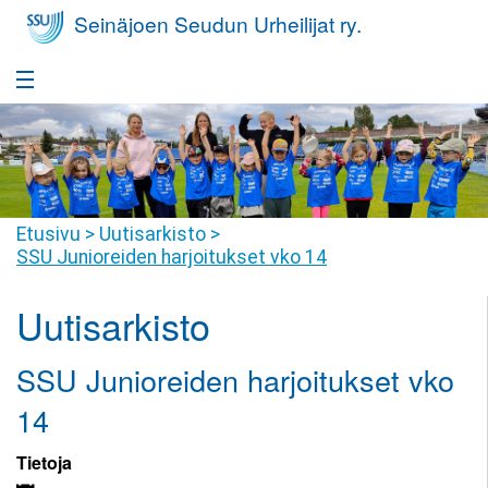
Seinäjoen Seudun Urheilijat ry.
Etusivu
Takaisin
Seura
Seura
Takaisin
Etusivu
>
Uutisarkisto
>
Yleisurheilukoulu
SSU Junioreiden harjoitukset vko 14
Seurafaktat
Yleisurheilukoulu
Takaisin
Nuorisovalmennus
Uutisarkisto
Hallitus
Harrastajan
Nuorisovalmennus
Takaisin
Huippu-urheilu
polku
Jäsenyys
SSU Junioreiden harjoitukset vko
Harrastajan
Huippu-
Takaisin
Yleisurheilukoulu
Kilpailutoiminta
Tiimit
polku
urheilu
14
Pikkumehiläiset
Kilpailutoiminta
Takaisin
Seuravaatteet
SSU
Seuraennätykset
Valmennusryhmät
Tietoja
Yleisurheilukoulu
Juniorit
Joukkuevalinnat