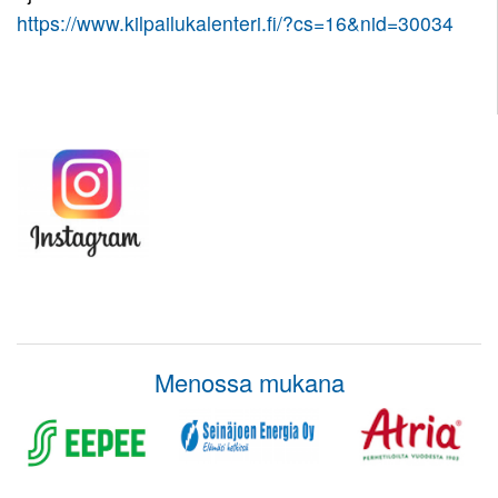
https://www.kilpailukalenteri.fi/?cs=16&nid=30034
Pojat
12
Toiminnan
11
tarkoitus
Tytöt
Pojat
11
Kirjaudu
10
Tytöt
Pojat
10
9
Tytöt
9
Menossa mukana