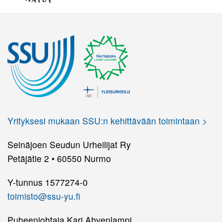
Yrityksesi mukaan SSU:n kehittävään toimintaan >
Seinäjoen Seudun Urheilijat Ry
Petäjätie 2 • 60550 Nurmo
Y-tunnus 1577274-0
toimisto@ssu-yu.fi
Puheenjohtaja Kari Ahvenlampi