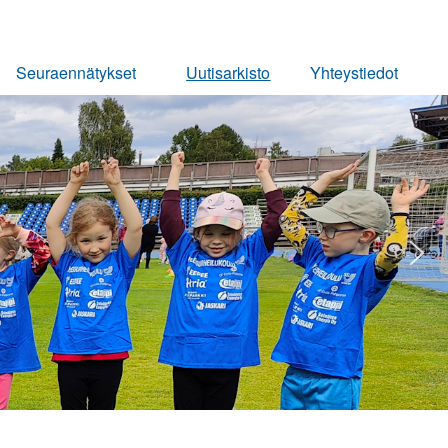
Seuraennätykset
Uutisarkisto
Yhteystiedot
Miehet
Ota yhteyttä
Naiset
Pojat
Tytöt