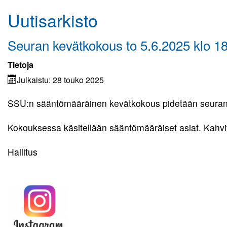
Uutisarkisto
Kuvagalleria
Elisa Monitoimihalli
Seuran kevätkokous to 5.6.2025 klo 18
Lomakkeet
Tietoja
Julkaistu: 28 touko 2025
Kumppanuus tekee hyvää
SSU:n sääntömääräinen kevätkokous pidetään seuran to
Yhteistyö UrheiluMehiläisen kanssa
Kokouksessa käsitellään sääntömääräiset asiat. Kahvita
Toiminnan tarkoitus
Hallitus
Kirjaudu