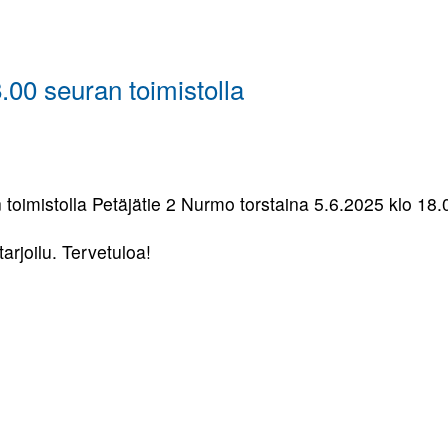
Pojat 9
Tytöt 10
Tytöt 9
.00 seuran toimistolla
imistolla Petäjätie 2 Nurmo torstaina 5.6.2025 klo 18.
rjoilu. Tervetuloa!