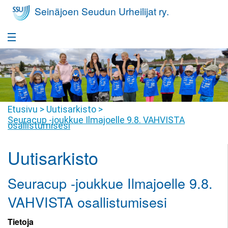
Seinäjoen Seudun Urheilijat ry.
Etusivu
Takaisin
Seura
Seura
Takaisin
Etusivu
>
Uutisarkisto
>
Yleisurheilukoulu
Seuracup -joukkue Ilmajoelle 9.8. VAHVISTA
Seurafaktat
osallistumisesi
Yleisurheilukoulu
Takaisin
Nuorisovalmennus
Hallitus
Harrastajan
Uutisarkisto
Nuorisovalmennus
Takaisin
Huippu-urheilu
polku
Jäsenyys
Harrastajan
Huippu-
Seuracup -joukkue Ilmajoelle 9.8.
Takaisin
Yleisurheilukoulu
Kilpailutoiminta
Tiimit
polku
urheilu
Pikkumehiläiset
VAHVISTA osallistumisesi
Kilpailutoiminta
Takaisin
Seuravaatteet
SSU
Seuraennätykset
Valmennusryhmät
Yleisurheilukoulu
Juniorit
Tietoja
Joukkuevalinnat