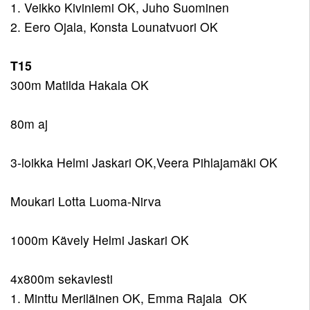
1. Veikko Kiviniemi OK, Juho Suominen
2. Eero Ojala, Konsta Lounatvuori OK
T15
300m Matilda Hakala OK
80m aj
3-loikka Helmi Jaskari OK,Veera Pihlajamäki OK
Moukari Lotta Luoma-Nirva
1000m Kävely Helmi Jaskari OK
4x800m sekaviesti
1. Minttu Meriläinen OK, Emma Rajala OK