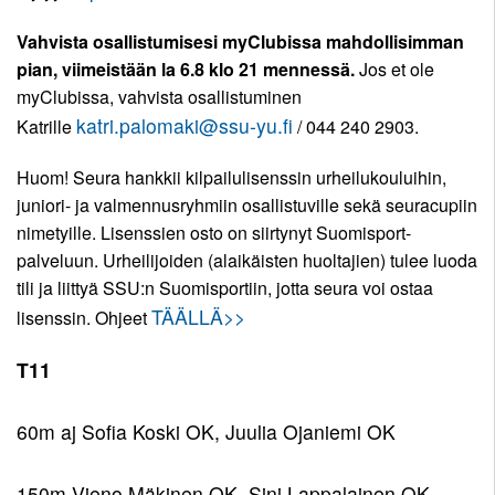
Pojat
12
Toiminnan
Vahvista osallistumisesi myClubissa mahdollisimman
11
tarkoitus
pian, viimeistään la 6.8 klo 21 mennessä.
Jos et ole
Tytöt
myClubissa, vahvista osallistuminen
Pojat
11
Kirjaudu
katri.palomaki@ssu-yu.fi
10
Katrille
/ 044 240 2903.
Tytöt
Pojat
10
Huom! Seura hankkii kilpailulisenssin urheilukouluihin,
9
juniori- ja valmennusryhmiin osallistuville sekä seuracupiin
Tytöt
nimetyille. Lisenssien osto on siirtynyt Suomisport-
9
palveluun. Urheilijoiden (alaikäisten huoltajien) tulee luoda
tili ja liittyä SSU:n Suomisportiin, jotta seura voi ostaa
TÄÄLLÄ>>
lisenssin. Ohjeet
T11
60m aj Sofia Koski OK, Juulia Ojaniemi OK
150m Vieno Mäkinen OK, Sini Lappalainen OK,