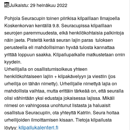
Seuraennätykset
Korvaamissäännöt
7-
Paraurheilu
Uutisarkisto
Julkaistu: 29 heinäkuu 2022
Pelisäännöt
10-
Kilpailulisenssi
Takaisin
Miehet
Eettinen
Urheiluakatemia
vuotiaat
Takaisin
Pohjola Seuracupin toinen piirikisa kilpaillaan Ilmajoella
Yhteystiedot
rahasto
Valmentajat
Ohjeita
Takaisin
Miehet
Naiset
Koskenkorvan kentällä 9.8. Seuracupissa kilpaillaan
ja
Pelisäännöt
Yhteystiedot
kilpailijoille
Kunniakierros
seurojen paremmuudesta, eikä henkilökohtaisia palkintoja
ohjaajat
Takaisin
Yleinen
Naiset
Pojat
Ohjaajat
näin jaeta. Pisteitä kerää seuran lajin paras tuloksen
Ota
Stipendijärjestelmä
Kuvagalleria
perusteella eli mahdollisiman hyvää tulosta kannattaa
Takaisin
Miehet
Yleinen
Pojat
Tytöt
yhteyttä
yrittää loppuun saakka. Kilpailupaikalle matkustetaan omin
22
Elisa
Naiset
Pojat
Tytöt
kyydein.
Monitoimihalli
Miehet
22
15
Urheilijalla on osallistumisoikeus yhteen
Tytöt
19
Lomakkeet
henkilökohtaiseen lajiin + kilpakävelyyn ja viestiin (jos
Naiset
Pojat
15
urheilija on tähän nimetty). Urheilijalle nimettyä lajia on
Miehet
19
14
Kumppanuus
mahdollista vaihtaa, mutta erittäin tärkeää on, että seuralla
Tytöt
17
tekee
olisi vähintään yksi edustaja jokaisessa lajissa. Mikäli
Naiset
Pojat
14
hyvää
nimesi on vahingossa unohtunut listasta ja haluaisit
17
13
Tytöt
osallistua Seuracupiin, ota yhteyttä Katriin. Seura hoitaa
Yhteistyö
Pojat
13
urheilijoiden ilmoittamisen kisaan. Tietoja kilpailusta
UrheiluMehiläisen
12
kilpailukalenteri.fi
löytyy:
kanssa
Tytöt