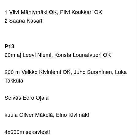
1 Viivi Mäntymäki OK, Pilvi Koukkari OK
2 Saana Kasari
P13
60m aj Leevi Niemi, Konsta Lounatvuori OK
200 m Veikko Kiviniemi OK, Juho Suominen, Luka
Takkula
Seiväs Eero Ojala
kuula Oliver Mäkelä, Eino Kivimäki
4x600m sekaviesti