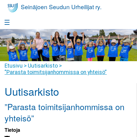
Seinäjoen Seudun Urheilijat ry.
Etusivu
Takaisin
Seura
Seura
Takaisin
Etusivu
>
Uutisarkisto
>
Yleisurheilukoulu
”Parasta toimitsijanhommissa on yhteisö”
Seurafaktat
Yleisurheilukoulu
Takaisin
Nuorisovalmennus
Uutisarkisto
Hallitus
Harrastajan
Nuorisovalmennus
Takaisin
Huippu-urheilu
polku
Jäsenyys
”Parasta toimitsijanhommissa on
Harrastajan
Huippu-
Takaisin
Yleisurheilukoulu
Kilpailutoiminta
Tiimit
polku
urheilu
yhteisö”
Pikkumehiläiset
Kilpailutoiminta
Takaisin
Seuravaatteet
SSU
Seuraennätykset
Valmennusryhmät
Tietoja
Yleisurheilukoulu
Juniorit
Joukkuevalinnat