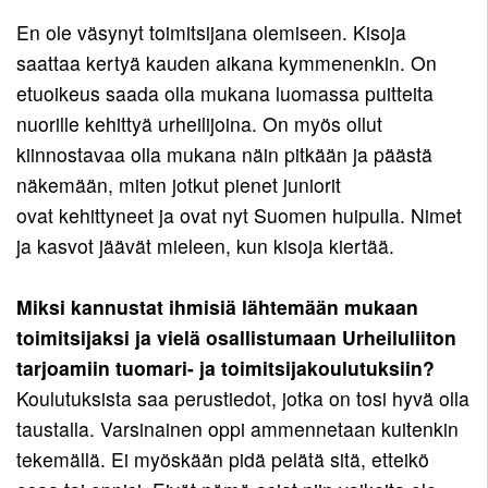
En ole väsynyt toimitsijana olemiseen. Kisoja
saattaa kertyä kauden aikana kymmenenkin. On
etuoikeus saada olla mukana luomassa puitteita
nuorille kehittyä urheilijoina. On myös ollut
kiinnostavaa olla mukana näin pitkään ja päästä
näkemään, miten jotkut pienet juniorit
ovat kehittyneet ja ovat nyt Suomen huipulla. Nimet
ja kasvot jäävät mieleen, kun kisoja kiertää.
Miksi kannustat ihmisiä lähtemään mukaan
toimitsijaksi ja vielä osallistumaan Urheiluliiton
tarjoamiin tuomari- ja toimitsijakoulutuksiin?
Koulutuksista saa perustiedot, jotka on tosi hyvä olla
taustalla. Varsinainen oppi ammennetaan kuitenkin
tekemällä. Ei myöskään pidä pelätä sitä, etteikö