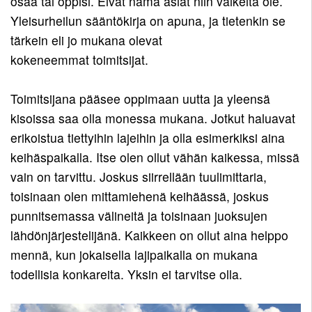
osaa tai oppisi. Eivät nämä asiat niin vaikeita ole.
Yleisurheilun sääntökirja on apuna, ja tietenkin se
tärkein eli jo mukana olevat
kokeneemmat toimitsijat.
Toimitsijana pääsee oppimaan uutta ja yleensä
kisoissa saa olla monessa mukana. Jotkut haluavat
erikoistua tiettyihin lajeihin ja olla esimerkiksi aina
keihäspaikalla. Itse olen ollut vähän kaikessa, missä
vain on tarvittu. Joskus siirrellään tuulimittaria,
toisinaan olen mittamiehenä keihäässä, joskus
punnitsemassa välineitä ja toisinaan juoksujen
lähdönjärjestelijänä. Kaikkeen on ollut aina helppo
mennä, kun jokaisella lajipaikalla on mukana
todellisia konkareita. Yksin ei tarvitse olla.