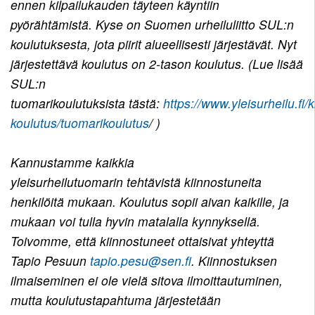
ennen kilpailukauden täyteen käyntiin
pyörähtämistä. Kyse on Suomen urheiluliitto SUL:n
koulutuksesta, jota piirit alueellisesti järjestävät. Nyt
järjestettävä koulutus on 2-tason koulutus. (Lue lisää
SUL:n
tuomarikoulutuksista tästä:
https://www.yleisurheilu.fi/
koulutus/tuomarikoulutus
/ )
Kannustamme kaikkia
yleisurheilutuomarin tehtävistä kiinnostuneita
henkilöitä mukaan. Koulutus sopii aivan kaikille, ja
mukaan voi tulla hyvin matalalla kynnyksellä.
Toivomme, että kiinnostuneet ottaisivat yhteyttä
Tapio Pesuun
tapio.pesu@sen.fi
. Kiinnostuksen
ilmaiseminen ei ole vielä sitova ilmoittautuminen,
mutta koulutustapahtuma järjestetään