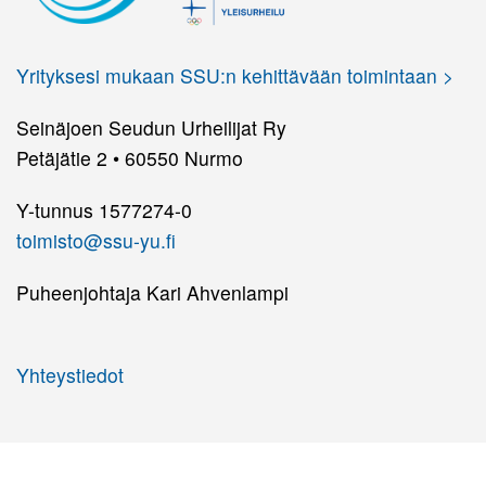
Yrityksesi mukaan SSU:n kehittävään toimintaan >
Seinäjoen Seudun Urheilijat Ry
Petäjätie 2 • 60550 Nurmo
Y-tunnus 1577274-0
toimisto@ssu-yu.fi
Puheenjohtaja Kari Ahvenlampi
Yhteystiedot