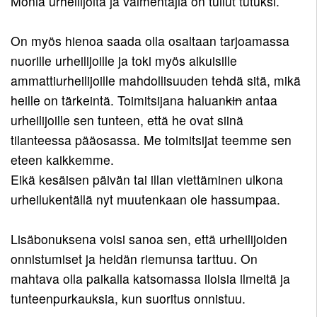
Monia urheilijoita ja valmentajia on tullut tutuksi.
On myös hienoa saada olla osaltaan tarjoamassa
nuorille urheilijoille ja toki myös aikuisille
ammattiurheilijoille mahdollisuuden tehdä sitä, mikä
heille on tärkeintä. Toimitsijana haluan
kin
antaa
urheilijoille sen tunteen, että he ovat siinä
tilanteessa pääosassa. Me toimitsijat teemme sen
eteen kaikkemme.
Eikä kesäisen päivän tai illan viettäminen ulkona
urheilukentällä nyt muutenkaan ole hassumpaa.
Lisäbonuksena voisi sanoa sen, että urheilijoiden
onnistumiset ja heidän riemunsa tarttuu. On
mahtava olla paikalla katsomassa iloisia ilmeitä ja
tunteenpurkauksia, kun suoritus onnistuu.