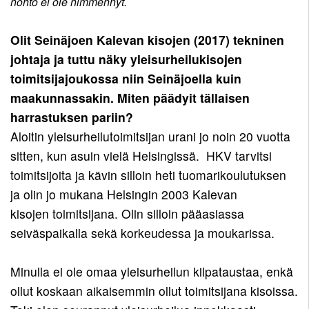
hohto ei ole himmennyt.
Pojat
12
Toiminnan
11
Olit Seinäjoen Kalevan kisojen (2017) tekninen
tarkoitus
Tytöt
johtaja ja tuttu näky yleisurheilukisojen
Pojat
11
Kirjaudu
toimitsijajoukossa niin Seinäjoella kuin
10
Tytöt
maakunnassakin. Miten päädyit tällaisen
Pojat
10
harrastuksen pariin?
9
Tytöt
Aloitin yleisurheilutoimitsijan urani jo noin 20 vuotta
9
sitten, kun asuin vielä Helsingissä. HKV tarvitsi
toimitsijoita ja kävin silloin heti tuomarikoulutuksen
ja olin jo mukana Helsingin 2003 Kalevan
kisojen toimitsijana. Olin silloin pääasiassa
seiväspaikalla sekä korkeudessa ja moukarissa.
Minulla ei ole omaa yleisurheilun kilpataustaa, enkä
ollut koskaan aikaisemmin ollut toimitsijana kisoissa.