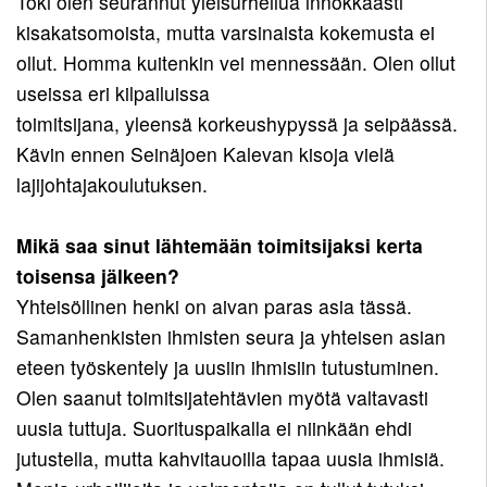
Toki olen seurannut yleisurheilua innokkaasti
kisakatsomoista, mutta varsinaista kokemusta ei
ollut. Homma kuitenkin vei mennessään. Olen ollut
useissa eri kilpailuissa
toimitsijana, yleensä korkeushypyssä ja seipäässä.
Kävin ennen Seinäjoen Kalevan kisoja vielä
lajijohtajakoulutuksen.
Mikä saa sinut lähtemään toimitsijaksi kerta
toisensa jälkeen?
Yhteisöllinen henki on aivan paras asia tässä.
Samanhenkisten ihmisten seura ja yhteisen asian
eteen työskentely ja uusiin ihmisiin tutustuminen.
Olen saanut toimitsijatehtävien myötä valtavasti
uusia tuttuja. Suorituspaikalla ei niinkään ehdi
jutustella, mutta kahvitauoilla tapaa uusia ihmisiä.