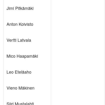
Jimi Pitkämäki
Anton Koivisto
Vertti Latvala
Mico Haapamäki
Leo Eteläaho
Vieno Mäkinen
Siiri Mustalahti