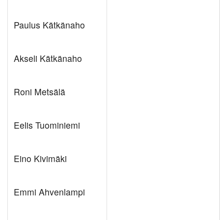
Paulus Kätkänaho
Akseli Kätkänaho
Roni Metsälä
Eelis Tuominiemi
Eino Kivimäki
Emmi Ahvenlampi