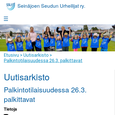
Seinäjoen Seudun Urheilijat ry.
Etusivu
Takaisin
Seura
Seura
Takaisin
Etusivu
>
Uutisarkisto
>
Yleisurheilukoulu
Palkintotilaisuudessa 26.3. palkittavat
Seurafaktat
Yleisurheilukoulu
Takaisin
Nuorisovalmennus
Uutisarkisto
Hallitus
Harrastajan
Nuorisovalmennus
Takaisin
Huippu-urheilu
polku
Jäsenyys
Palkintotilaisuudessa 26.3.
Harrastajan
Huippu-
Takaisin
Yleisurheilukoulu
Kilpailutoiminta
Tiimit
polku
urheilu
palkittavat
Pikkumehiläiset
Kilpailutoiminta
Takaisin
Seuravaatteet
SSU
Seuraennätykset
Valmennusryhmät
Tietoja
Yleisurheilukoulu
Juniorit
Joukkuevalinnat