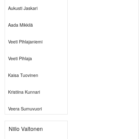
Pojat
12
Aukusti Jaskari
Toiminnan
11
tarkoitus
Tytöt
Aada Mikkilä
Pojat
11
Kirjaudu
10
Tytöt
Veeti Pihlajaniemi
Pojat
10
9
Veeti Pihlaja
Tytöt
9
Kaisa Tuovinen
Kristiina Kunnari
Veera Sumuvuori
Niilo Valtonen