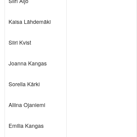
Siiri Äijö
Kaisa Lähdemäki
Siiri Kvist
Joanna Kangas
Sorella Kärki
Aliina Ojaniemi
Emilia Kangas