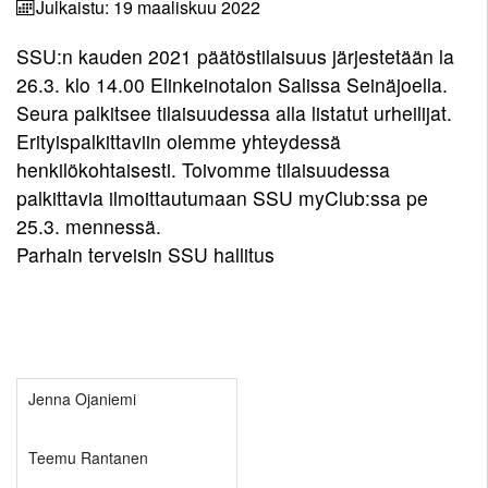
Seuraennätykset
Korvaamissäännöt
7-
Julkaistu: 19 maaliskuu 2022
Paraurheilu
Uutisarkisto
Pelisäännöt
10-
Kilpailulisenssi
Takaisin
Miehet
Eettinen
SSU:n kauden 2021 päätöstilaisuus järjestetään la
Urheiluakatemia
vuotiaat
Takaisin
Yhteystiedot
rahasto
Valmentajat
Ohjeita
26.3. klo 14.00 Elinkeinotalon Salissa Seinäjoella.
Takaisin
Miehet
Naiset
ja
Pelisäännöt
Yhteystiedot
kilpailijoille
Seura palkitsee tilaisuudessa alla listatut urheilijat.
Kunniakierros
ohjaajat
Takaisin
Yleinen
Naiset
Pojat
Erityispalkittaviin olemme yhteydessä
Ohjaajat
Ota
Stipendijärjestelmä
Kuvagalleria
henkilökohtaisesti. Toivomme tilaisuudessa
Takaisin
Miehet
Yleinen
Pojat
Tytöt
yhteyttä
palkittavia ilmoittautumaan SSU myClub:ssa pe
22
Elisa
Naiset
Pojat
Tytöt
25.3. mennessä.
Monitoimihalli
Miehet
22
15
Parhain terveisin SSU hallitus
Tytöt
19
Lomakkeet
Naiset
Pojat
15
Miehet
19
14
Kumppanuus
Tytöt
17
tekee
Naiset
Pojat
14
hyvää
17
13
Jenna Ojaniemi
Tytöt
Yhteistyö
Pojat
13
UrheiluMehiläisen
Teemu Rantanen
12
kanssa
Tytöt