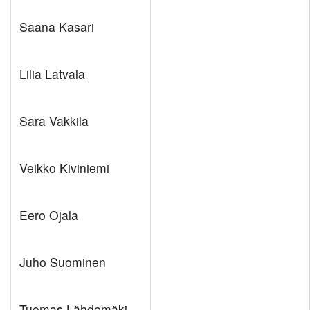
Saana Kasari
Lilia Latvala
Sara Vakkila
Veikko Kiviniemi
Eero Ojala
Juho Suominen
Tuomas Lähdemäki