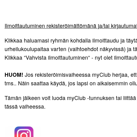
Ilmoittautuminen rekisteröimättömänä ja/tai kirjautum
Klikkaa haluamasi ryhmän kohdalla ilmoittaudu ja täytä
urheilukoulupaitaa varten (vaihtoehdot näkyvissä) ja täp
Klikkaa ”Vahvista ilmoittautuminen” - nyt olet ilmoitta
HUOM!
Jos rekisteröimisvaiheessa myClub herjaa, että 
tms.. Näin saattaa käydä, jos lapsi on aikaisemmin ol
Tämän jälkeen voit luoda myClub -tunnuksen tai liitt
tässä vaiheessa.