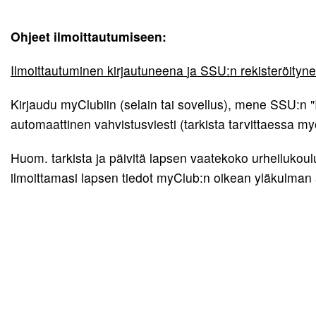
Ohjeet ilmoittautumiseen:
Ilmoittau
tuminen kirjautuneena
ja SSU:n rekisteröity
Kirjaudu myClubiin (selain tai sovellus), mene SSU:n "Il
automaattinen vahvistusviesti (tarkista tarvittaessa m
Huom. tarkista ja päivitä lapsen vaatekoko urheilukou
ilmoittamasi lapsen tiedot myClub:n oikean yläkulman 