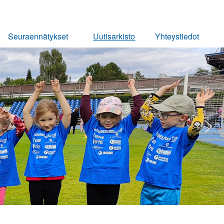
Seuraennätykset
Uutisarkisto
Yhteystiedot
Miehet
Ota yhteyttä
Naiset
Pojat
Tytöt