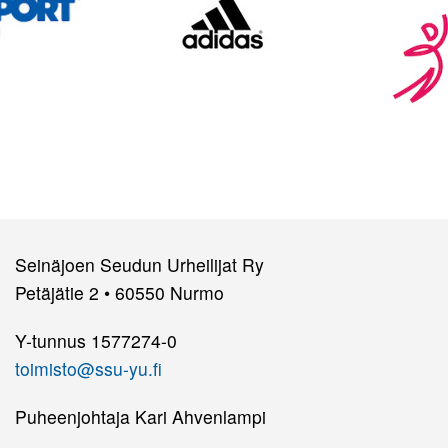
Seinäjoen Seudun Urheilijat Ry
Petäjätie 2 • 60550 Nurmo
Y-tunnus 1577274-0
toimisto@ssu-yu.fi
Puheenjohtaja Kari Ahvenlampi