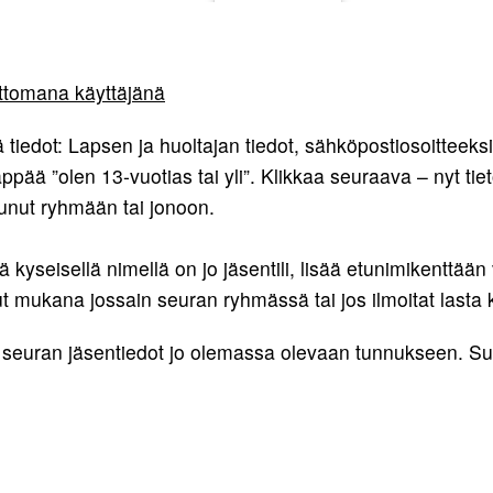
attomana käyttäjänä
 tiedot: Lapsen ja huoltajan tiedot, sähköpostiosoitteek
pää ”olen 13-vuotias tai yli”. Klikkaa seuraava – nyt tiet
utunut ryhmään tai jonoon.
kyseisellä nimellä on jo jäsentili, lisää etunimikenttään
lut mukana jossain seuran ryhmässä tai jos ilmoitat last
ää seuran jäsentiedot jo olemassa olevaan tunnukseen. 