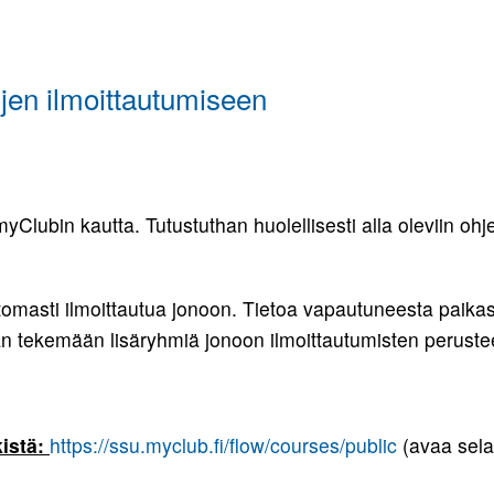
Pojat 9
Tytöt 10
Tytöt 9
jen ilmoittautumiseen
lubin kautta. Tutustuthan huolellisesti alla oleviin ohjei
omasti ilmoittautua jonoon. Tietoa vapautuneesta paikas
tekemään lisäryhmiä jonoon ilmoittautumisten perustee
kistä:
https://ssu.myclub.fi/flow/courses/public
(avaa sela