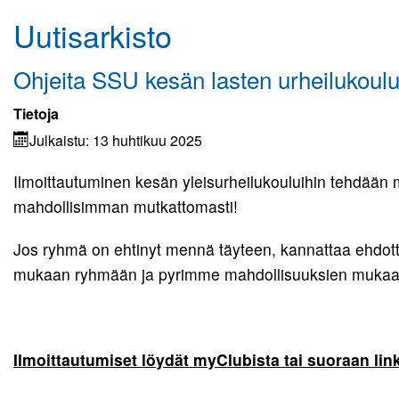
Uutisarkisto
Kuvagalleria
Elisa Monitoimihalli
Ohjeita SSU kesän lasten urheilukoulu
Lomakkeet
Tietoja
Julkaistu: 13 huhtikuu 2025
Kumppanuus tekee hyvää
Ilmoittautuminen kesän yleisurheilukouluihin tehdään myC
Yhteistyö UrheiluMehiläisen kanssa
mahdollisimman mutkattomasti!
Toiminnan tarkoitus
Jos ryhmä on ehtinyt mennä täyteen, kannattaa ehdott
Kirjaudu
mukaan ryhmään ja pyrimme mahdollisuuksien mukaan 
Ilmoittautumiset löydät myClubista tai suoraan lin