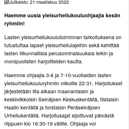
Seuraennätykset
Korvaamissäännöt
7-
Julkaistu: 21 maaliskuu 2022
Paraurheilu
Uutisarkisto
Pelisäännöt
10-
Kilpailulisenssi
Takaisin
Miehet
Eettinen
Haemme uusia yleisurheilukouluohjaajia kesän
Urheiluakatemia
vuotiaat
Takaisin
Yhteystiedot
rahasto
Valmentajat
Ohjeita
ryhmiin!
Takaisin
Miehet
Naiset
ja
Pelisäännöt
Yhteystiedot
kilpailijoille
Kunniakierros
ohjaajat
Takaisin
Yleinen
Naiset
Pojat
Lasten yleisurheilukoulutoiminnan tarkoituksena on
Ohjaajat
Ota
Stipendijärjestelmä
Kuvagalleria
tutustuttaa lapset yleisurheilulajeihin sekä kehittää
Takaisin
Miehet
Yleinen
Pojat
Tytöt
yhteyttä
lasten liikunnallisia perusominaisuuksia leikin ja
22
Elisa
Naiset
Pojat
Tytöt
monipuolisten harjoitteiden kautta.
Monitoimihalli
Miehet
22
15
Tytöt
19
Lomakkeet
Haemme ohjaajia 3-6 ja 7-10-vuotiaiden lasten
Naiset
Pojat
15
yleisurheilukouluryhmiin viikoille 22-31. Harjoitukset
Miehet
19
14
Kumppanuus
Tytöt
järjestetään ilta-aikaan maanantaisin ja
17
tekee
Naiset
Pojat
14
keskiviikkoisin Seinäjoen Keskuskentällä, tiistaisin
hyvää
17
13
Haalin kentällä ja torstaisin Peräseinäjoen
Tytöt
Yhteistyö
Urheilukentällä. Harjoitusajat sijoittuvat päivästä
Pojat
13
UrheiluMehiläisen
riippuen klo 16:30-19 välille. Ohjaaja voi
12
kanssa
Tytöt