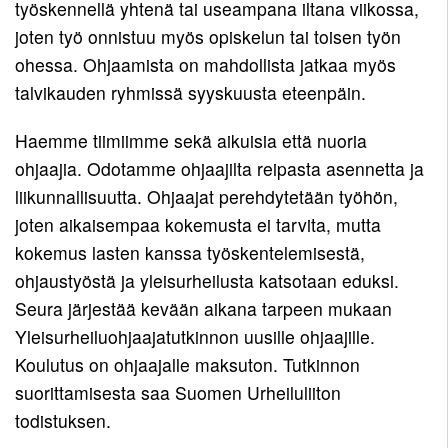
työskennellä yhtenä tai useampana iltana viikossa,
Pojat
12
Toiminnan
joten työ onnistuu myös opiskelun tai toisen työn
11
tarkoitus
Tytöt
ohessa. Ohjaamista on mahdollista jatkaa myös
Pojat
11
talvikauden ryhmissä syyskuusta eteenpäin.
Kirjaudu
10
Tytöt
Haemme tiimiimme sekä aikuisia että nuoria
Pojat
10
ohjaajia. Odotamme ohjaajilta reipasta asennetta ja
9
Tytöt
liikunnallisuutta. Ohjaajat perehdytetään työhön,
9
joten aikaisempaa kokemusta ei tarvita, mutta
kokemus lasten kanssa työskentelemisestä,
ohjaustyöstä ja yleisurheilusta katsotaan eduksi.
Seura järjestää kevään aikana tarpeen mukaan
Yleisurheiluohjaajatutkinnon uusille ohjaajille.
Koulutus on ohjaajalle maksuton. Tutkinnon
suorittamisesta saa Suomen Urheiluliiton
todistuksen.