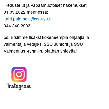
Tiedustelut ja vapaamuotoiset hakemukset
31.03.2022 mennessä:
katri.palomaki@ssu-yu.fi
044 240 2903
ps. Etsimme lisäksi kokeneempia ohjaajia ja
valmentajia vetäjiksi SSU Juniorit ja SSU
Valmennus -ryhmiin, otathan yhteyttä!