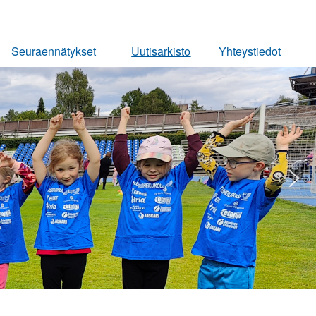
Seuraennätykset
Uutisarkisto
Yhteystiedot
Miehet
Ota yhteyttä
Naiset
Pojat
Tytöt