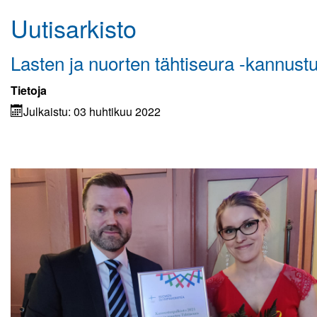
Uutisarkisto
Kuvagalleria
Elisa Monitoimihalli
Lasten ja nuorten tähtiseura -kannust
Lomakkeet
Tietoja
Julkaistu: 03 huhtikuu 2022
Kumppanuus tekee hyvää
Yhteistyö UrheiluMehiläisen kanssa
Toiminnan tarkoitus
Kirjaudu