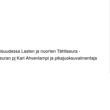
aisuudessa Lasten ja nuorten Tähtiseura -
seuran pj Kari Ahvenlampi ja pikajuoksuvalmentaja