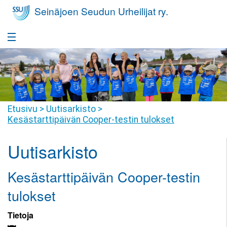
Seinäjoen Seudun Urheilijat ry.
Etusivu
Takaisin
Seura
Seura
Takaisin
Etusivu
>
Uutisarkisto
>
Yleisurheilukoulu
Kesästarttipäivän Cooper-testin tulokset
Seurafaktat
Yleisurheilukoulu
Takaisin
Nuorisovalmennus
Uutisarkisto
Hallitus
Harrastajan
Nuorisovalmennus
Takaisin
Huippu-urheilu
polku
Jäsenyys
Kesästarttipäivän Cooper-testin
Harrastajan
Huippu-
Takaisin
Yleisurheilukoulu
Kilpailutoiminta
Tiimit
polku
urheilu
tulokset
Pikkumehiläiset
Kilpailutoiminta
Takaisin
Seuravaatteet
SSU
Seuraennätykset
Valmennusryhmät
Tietoja
Yleisurheilukoulu
Juniorit
Joukkuevalinnat