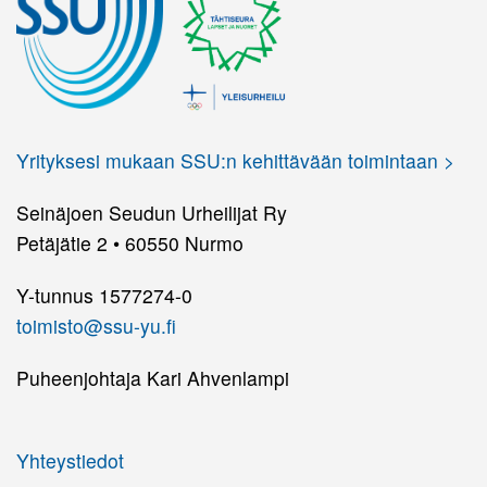
Yrityksesi mukaan SSU:n kehittävään toimintaan >
Seinäjoen Seudun Urheilijat Ry
Petäjätie 2 • 60550 Nurmo
Y-tunnus 1577274-0
toimisto@ssu-yu.fi
Puheenjohtaja Kari Ahvenlampi
Yhteystiedot