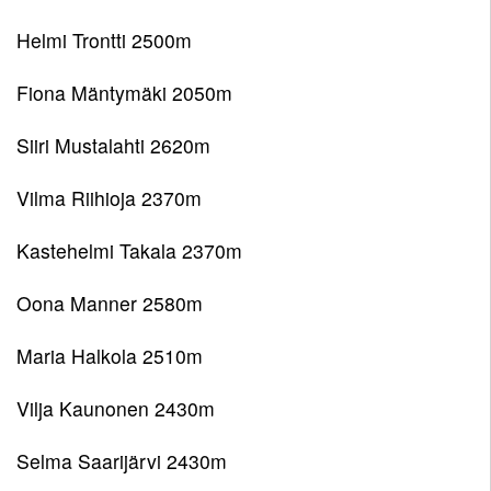
Pojat
12
Toiminnan
Helmi Trontti 2500m
11
tarkoitus
Tytöt
Fiona Mäntymäki 2050m
Pojat
11
Kirjaudu
10
Tytöt
Siiri Mustalahti 2620m
Pojat
10
9
Vilma Riihioja 2370m
Tytöt
9
Kastehelmi Takala 2370m
Oona Manner 2580m
Maria Halkola 2510m
Vilja Kaunonen 2430m
Selma Saarijärvi 2430m