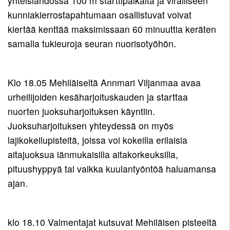
yhteislähdössä 100 m starttipaikalta ja viralliseen
kunniakierrostapahtumaan osallistuvat voivat
kiertää kenttää maksimissaan 60 minuuttia keräten
samalla tukieuroja seuran nuorisotyöhön.
Klo 18.05 Mehiläiseltä Annmari Viljanmaa avaa
urheilijoiden kesäharjoituskauden ja starttaa
nuorten juoksuharjoituksen käyntiin.
Juoksuharjoituksen yhteydessä on myös
lajikokeilupisteitä, joissa voi kokeilla erilaisia
aitajuoksua iänmukaisilla aitakorkeuksilla,
pituushyppyä tai vaikka kuulantyöntöä haluamansa
ajan.
klo 18.10 Valmentajat kutsuvat Mehiläisen pisteeltä