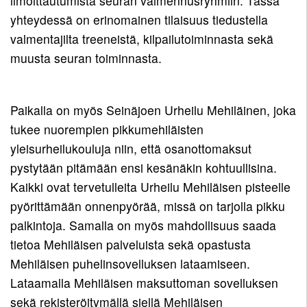
ilmoittautumista seuran valmennusryhmiin. Tässä
Pojat
12
yhteydessä on erinomainen tilaisuus tiedustella
Toiminnan
11
valmentajilta treeneistä, kilpailutoiminnasta sekä
tarkoitus
Tytöt
muusta seuran toiminnasta.
Pojat
11
Kirjaudu
10
Tytöt
Pojat
10
Paikalla on myös Seinäjoen Urheilu Mehiläinen, joka
9
tukee nuorempien pikkumehiläisten
Tytöt
yleisurheilukouluja niin, että osanottomaksut
9
pystytään pitämään ensi kesänäkin kohtuullisina.
Kaikki ovat tervetulleita Urheilu Mehiläisen pisteelle
pyörittämään onnenpyörää, missä on tarjolla pikku
palkintoja. Samalla on myös mahdollisuus saada
tietoa Mehiläisen palveluista sekä opastusta
Mehiläisen puhelinsovelluksen lataamiseen.
Lataamalla Mehiläisen maksuttoman sovelluksen
sekä rekisteröitymällä siellä Mehiläisen