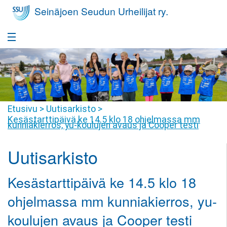
Seinäjoen Seudun Urheilijat ry.
Etusivu
Takaisin
Seura
Seura
Takaisin
Etusivu
>
Uutisarkisto
>
Yleisurheilukoulu
Kesästarttipäivä ke 14.5 klo 18 ohjelmassa mm
Seurafaktat
kunniakierros, yu-koulujen avaus ja Cooper testi
Yleisurheilukoulu
Takaisin
Nuorisovalmennus
Hallitus
Harrastajan
Uutisarkisto
Nuorisovalmennus
Takaisin
Huippu-urheilu
polku
Jäsenyys
Harrastajan
Huippu-
Kesästarttipäivä ke 14.5 klo 18
Takaisin
Yleisurheilukoulu
Kilpailutoiminta
Tiimit
polku
urheilu
Pikkumehiläiset
ohjelmassa mm kunniakierros, yu-
Kilpailutoiminta
Takaisin
Seuravaatteet
SSU
Seuraennätykset
Valmennusryhmät
koulujen avaus ja Cooper testi
Yleisurheilukoulu
Juniorit
Joukkuevalinnat