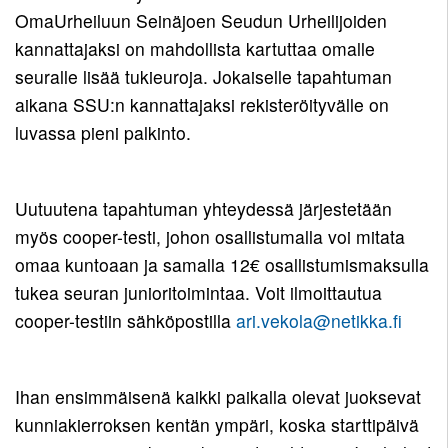
OmaUrheiluun Seinäjoen Seudun Urheilijoiden
kannattajaksi on mahdollista kartuttaa omalle
seuralle lisää tukieuroja. Jokaiselle tapahtuman
aikana SSU:n kannattajaksi rekisteröityvälle on
luvassa pieni palkinto.
Uutuutena tapahtuman yhteydessä järjestetään
myös cooper-testi, johon osallistumalla voi mitata
omaa kuntoaan ja samalla 12€ osallistumismaksulla
tukea seuran junioritoimintaa. Voit ilmoittautua
cooper-testiin sähköpostilla
ari.vekola@netikka.fi
Ihan ensimmäisenä kaikki paikalla olevat juoksevat
kunniakierroksen kentän ympäri, koska starttipäivä