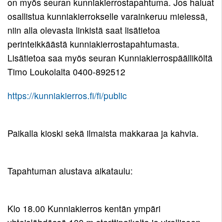
on myös seuran kunniakierrostapahtuma. Jos haluat
osallistua kunniakierrokselle varainkeruu mielessä,
niin alla olevasta linkistä saat lisätietoa
perinteikkäästä kunniakierrostapahtumasta.
Lisätietoa saa myös seuran Kunniakierrospäälliköltä
Timo Loukolalta 0400-892512
https://kunniakierros.fi/fi/public
Paikalla kioski sekä ilmaista makkaraa ja kahvia.
Tapahtuman alustava aikataulu:
Klo 18.00 Kunniakierros kentän ympäri